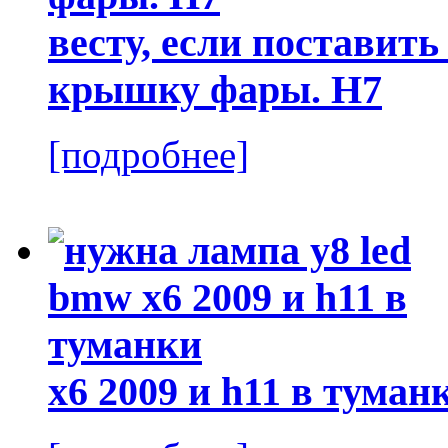
весту, если поставит
крышку фары. H7
[подробнее]
x6 2009 и h11 в туман