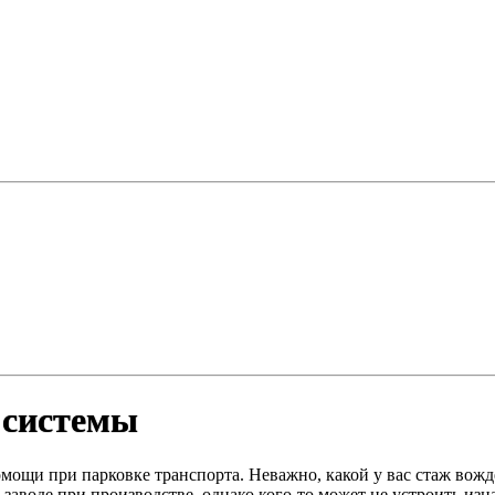
 системы
щи при парковке транспорта. Неважно, какой у вас стаж вожден
 заводе при производстве, однако кого-то может не устроить из