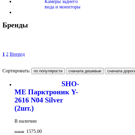
Камеры заднего
вида и мониторы
Бренды
1
2
Вперед
Сортировать:
SHO-
ME Парктроник Y-
2616 N04 Silver
(2шт.)
В наличии
1575.00
3150.00