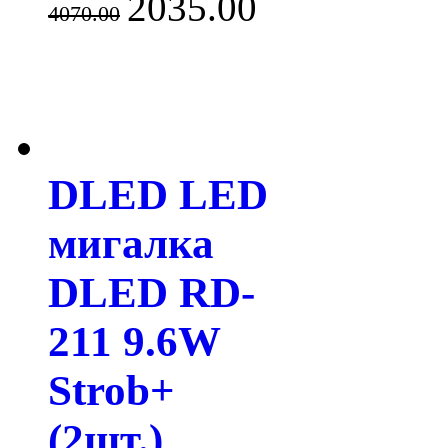
2035.00
4070.00
DLED LED
мигалка
DLED RD-
211 9.6W
Strob+
(2шт.)