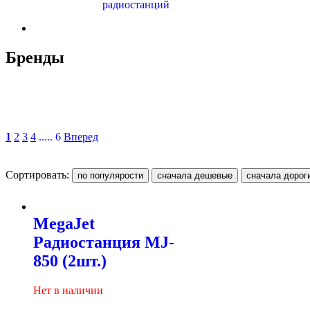
радиостанций
Бренды
1
2
3
4
..... 6
Вперед
Сортировать:
MegaJet
Радиостанция MJ-
850 (2шт.)
Нет в наличии