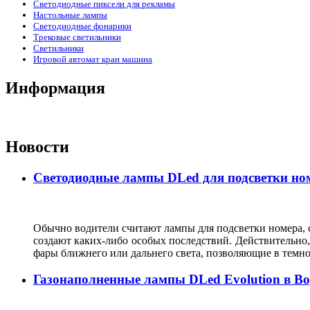
Светодиодные пиксели для рекламы
Настольные лампы
Светодиодные фонарики
Трековые светильники
Светильники
Игровой автомат кран машина
Информация
Новости
Светодиодные лампы DLed для подсветки ном
Обычно водители считают лампы для подсветки номера, с
создают каких-либо особых последствий. Действительно, 
фары ближнего или дальнего света, позволяющие в темн
Газонаполненные лампы DLed Evolution в В