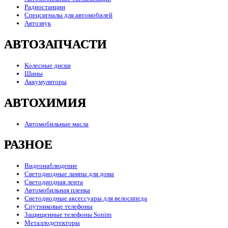
Радиостанции
Спецсигналы для автомобилей
Автозвук
АВТОЗАПЧАСТИ
Колесные диски
Шины
Аккумуляторы
АВТОХИМИЯ
Автомобильные масла
РАЗНОЕ
Видеонаблюдение
Светодиодные лампы для дома
Светодиодная лента
Автомобильная пленка
Светодиодные аксессуары для велосипеда
Спутниковые телефоны
Защищенные телефоны Sonim
Металлодетекторы