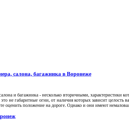
ера, салона, багажника в Воронеже
алона и багажника - несколько вторичными, характеристики кот
это не габаритные огни, от наличия которых зависит целость ва
оте оценить положение на дороге. Однако и они имеют немало
оронеж