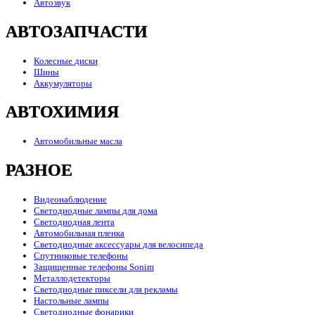
Автозвук
АВТОЗАПЧАСТИ
Колесные диски
Шины
Аккумуляторы
АВТОХИМИЯ
Автомобильные масла
РАЗНОЕ
Видеонаблюдение
Светодиодные лампы для дома
Светодиодная лента
Автомобильная пленка
Светодиодные аксессуары для велосипеда
Спутниковые телефоны
Защищенные телефоны Sonim
Металлодетекторы
Светодиодные пиксели для рекламы
Настольные лампы
Светодиодные фонарики