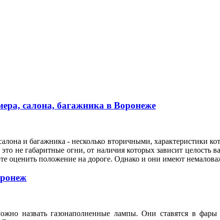
ера, салона, багажника в Воронеже
алона и багажника - несколько вторичными, характеристики кот
это не габаритные огни, от наличия которых зависит целость ва
оте оценить положение на дороге. Однако и они имеют немало
оронеж
ожно назвать газонаполненные лампы. Они ставятся в фары 