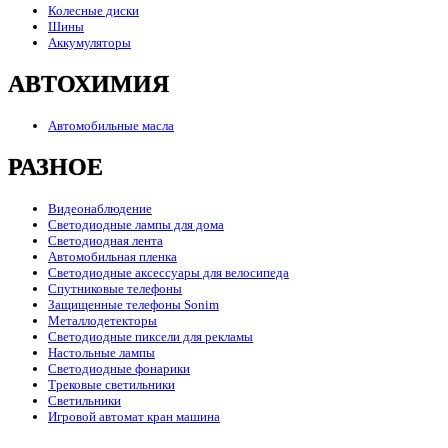
Колесные диски
Шины
Аккумуляторы
АВТОХИМИЯ
Автомобильные масла
РАЗНОЕ
Видеонаблюдение
Светодиодные лампы для дома
Светодиодная лента
Автомобильная пленка
Светодиодные аксессуары для велосипеда
Спутниковые телефоны
Защищенные телефоны Sonim
Металлодетекторы
Светодиодные пиксели для рекламы
Настольные лампы
Светодиодные фонарики
Трековые светильники
Светильники
Игровой автомат кран машина