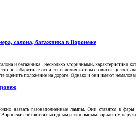
ера, салона, багажника в Воронеже
алона и багажника - несколько вторичными, характеристики кот
это не габаритные огни, от наличия которых зависит целость ва
оте оценить положение на дороге. Однако и они имеют немало
оронеж
ожно назвать газонаполненные лампы. Они ставятся в фары 
n в Воронеже считаются выгодным и экономным вариантом нару