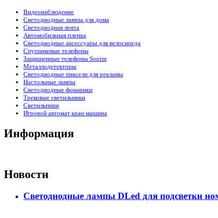
Видеонаблюдение
Светодиодные лампы для дома
Светодиодная лента
Автомобильная пленка
Светодиодные аксессуары для велосипеда
Спутниковые телефоны
Защищенные телефоны Sonim
Металлодетекторы
Светодиодные пиксели для рекламы
Настольные лампы
Светодиодные фонарики
Трековые светильники
Светильники
Игровой автомат кран машина
Информация
Новости
Светодиодные лампы DLed для подсветки ном