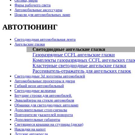
Оптика, фары
Фары рабочего света
Автомобильные аксессуары
Цоколи для автомобильных ламп
АВТОТЮНИНГ
Светодиодная автомобильная лента
Ангельские глазки
Светодиодные ангельские глазки
Газоразрядные CCFL ангельские глазки
Комплекты газоразрядных CCFL ангельских глаз
Кластерные светодиодные ангельские глазки
Рассеиватель-отражатель для ангельских глазок
Светодиодные 3d логотипы автомобилей
Автомобильные проекторы в двери
Гибкий неон автомобильный
Светодиодные колпачки
Бегущие строки для автомобилей.
Эквалайзеры на стекло автомобиля
Обманки для светодиодных автоламп
Дополнительные стоп-сигналы
Повторители указателей поворота
Дополнительные габариты
Светящиеся крышки на ступицы (диски)
Накладки на капот
Детские автокресла