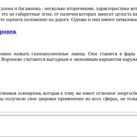
алона и багажника - несколько вторичными, характеристики кот
это не габаритные огни, от наличия которых зависит целость ва
оте оценить положение на дороге. Однако и они имеют немало
оронеж
ожно назвать газонаполненные лампы. Они ставятся в фары 
n в Воронеже считаются выгодным и экономным вариантом нару
ников освещения, которая к тому же имеет отличное энергосбе
нты получили свое широкое применение во всех сферах, не то