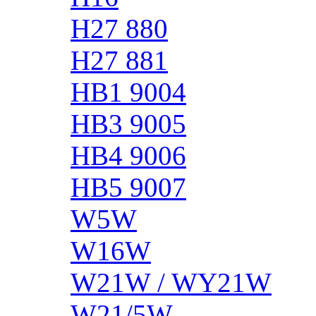
H27 880
H27 881
HB1 9004
HB3 9005
HB4 9006
HB5 9007
W5W
W16W
W21W / WY21W
W21/5W