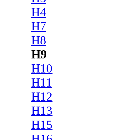
H4
H7
H8
H9
H10
H11
H12
H13
H15
H16