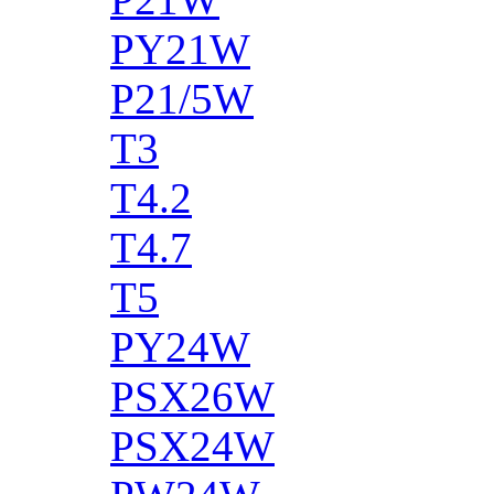
PY21W
P21/5W
T3
T4.2
T4.7
T5
PY24W
PSX26W
PSX24W