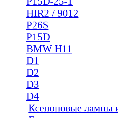
P15D-25-1
HIR2 / 9012
P26S
P15D
BMW H11
D1
D2
D3
D4
Ксеноновые лампы 