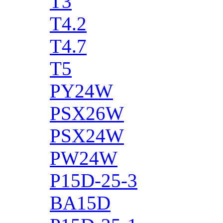
T3
T4.2
T4.7
T5
PY24W
PSX26W
PSX24W
PW24W
P15D-25-3
BA15D