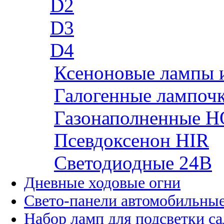
D2
D3
D4
Ксеноновые лампы 
Галогенные лампоч
Газонаполненные H
Псевдоксенон HIR
Cветодиодные 24B
Дневные ходовые огни
Свето-панели автомобильны
Набор ламп для подсветки с