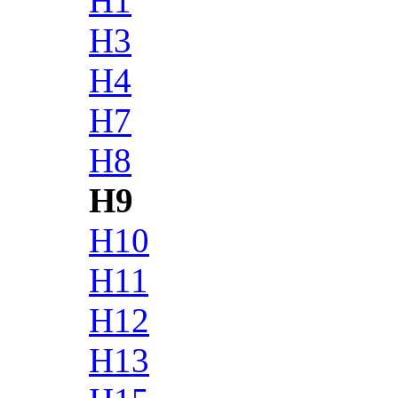
H1
H3
H4
H7
H8
H9
H10
H11
H12
H13