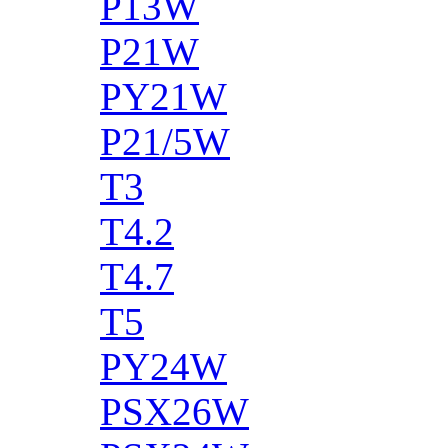
P13W
P21W
PY21W
P21/5W
T3
T4.2
T4.7
T5
PY24W
PSX26W