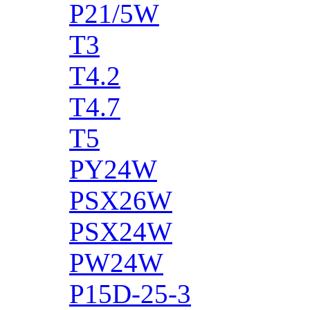
P21/5W
T3
T4.2
T4.7
T5
PY24W
PSX26W
PSX24W
PW24W
P15D-25-3