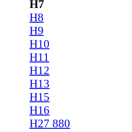
H7
H8
H9
H10
H11
H12
H13
H15
H16
H27 880