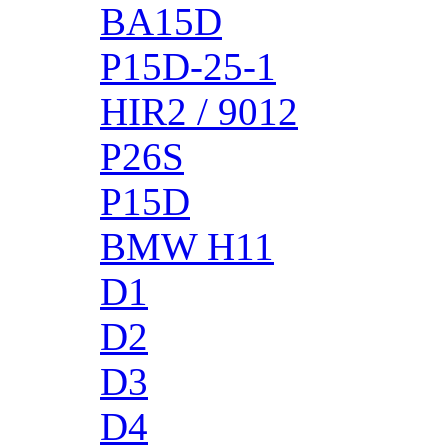
BA15D
P15D-25-1
HIR2 / 9012
P26S
P15D
BMW H11
D1
D2
D3
D4