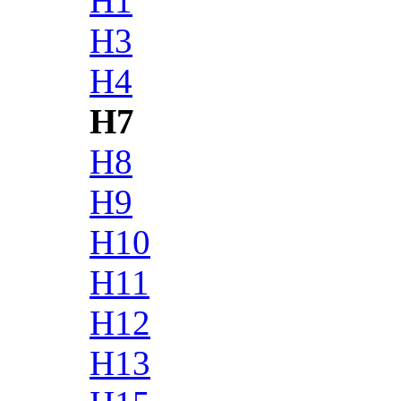
H1
H3
H4
H7
H8
H9
H10
H11
H12
H13