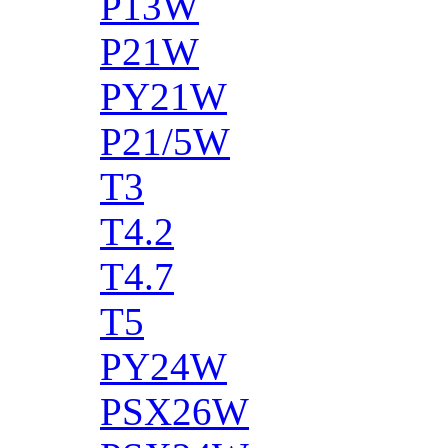
P13W
P21W
PY21W
P21/5W
T3
T4.2
T4.7
T5
PY24W
PSX26W