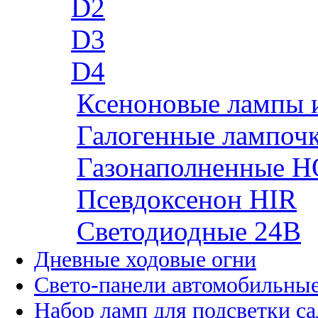
D2
D3
D4
Ксеноновые лампы 
Галогенные лампоч
Газонаполненные H
Псевдоксенон HIR
Cветодиодные 24B
Дневные ходовые огни
Свето-панели автомобильны
Набор ламп для подсветки с