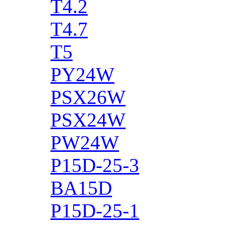
T4.2
T4.7
T5
PY24W
PSX26W
PSX24W
PW24W
P15D-25-3
BA15D
P15D-25-1