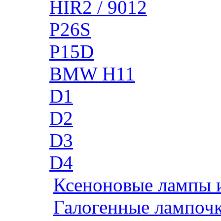
HIR2 / 9012
P26S
P15D
BMW H11
D1
D2
D3
D4
Ксеноновые лампы 
Галогенные лампоч