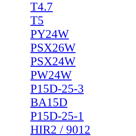
T4.7
T5
PY24W
PSX26W
PSX24W
PW24W
P15D-25-3
BA15D
P15D-25-1
HIR2 / 9012