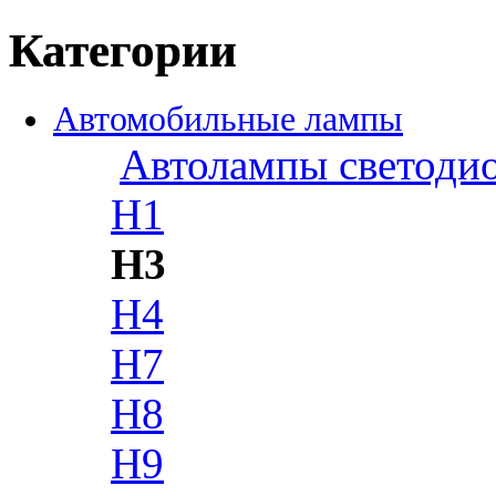
Категории
Автомобильные лампы
Автолампы светоди
H1
H3
H4
H7
H8
H9