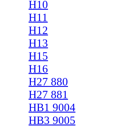
H10
H11
H12
H13
H15
H16
H27 880
H27 881
HB1 9004
HB3 9005