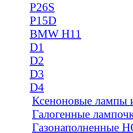
P26S
P15D
BMW H11
D1
D2
D3
D4
Ксеноновые лампы 
Галогенные лампоч
Газонаполненные H