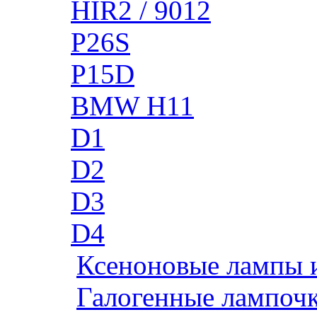
HIR2 / 9012
P26S
P15D
BMW H11
D1
D2
D3
D4
Ксеноновые лампы 
Галогенные лампоч