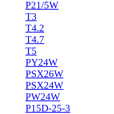
P21/5W
T3
T4.2
T4.7
T5
PY24W
PSX26W
PSX24W
PW24W
P15D-25-3