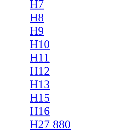
H7
H8
H9
H10
H11
H12
H13
H15
H16
H27 880