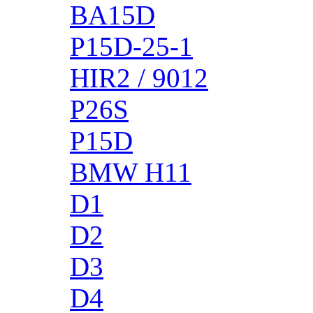
BA15D
P15D-25-1
HIR2 / 9012
P26S
P15D
BMW H11
D1
D2
D3
D4