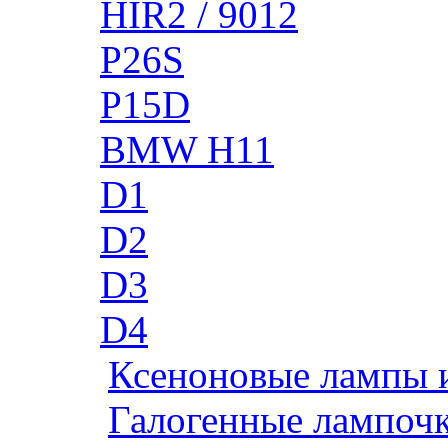
HIR2 / 9012
P26S
P15D
BMW H11
D1
D2
D3
D4
Ксеноновые лампы 
Галогенные лампоч