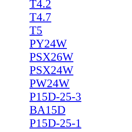
T4.2
T4.7
T5
PY24W
PSX26W
PSX24W
PW24W
P15D-25-3
BA15D
P15D-25-1