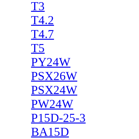
T3
T4.2
T4.7
T5
PY24W
PSX26W
PSX24W
PW24W
P15D-25-3
BA15D