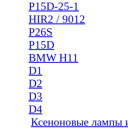
P15D-25-1
HIR2 / 9012
P26S
P15D
BMW H11
D1
D2
D3
D4
Ксеноновые лампы 