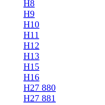
H8
H9
H10
H11
H12
H13
H15
H16
H27 880
H27 881