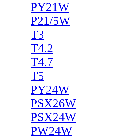
PY21W
P21/5W
T3
T4.2
T4.7
T5
PY24W
PSX26W
PSX24W
PW24W