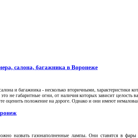
ера, салона, багажника в Воронеже
алона и багажника - несколько вторичными, характеристики кот
это не габаритные огни, от наличия которых зависит целость ва
оте оценить положение на дороге. Однако и они имеют немало
оронеж
ожно назвать газонаполненные лампы. Они ставятся в фары 