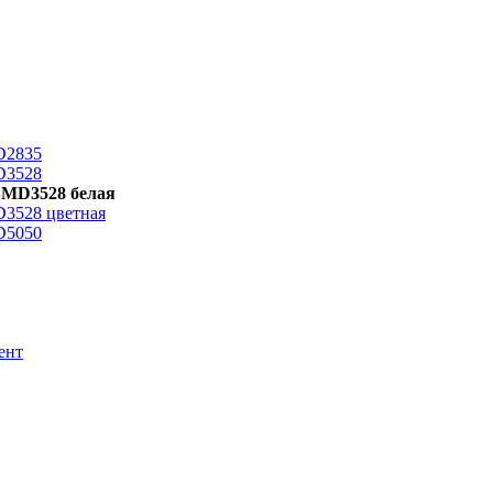
D2835
D3528
SMD3528 белая
D3528 цветная
D5050
ент