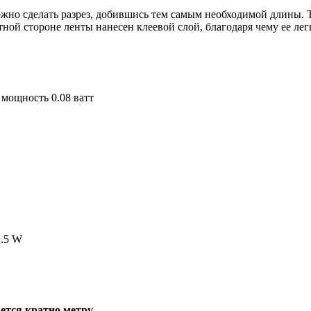
ожно сделать разрез, добившись тем самым необходимой длины. 
тной стороне ленты нанесен клеевой слой, благодаря чему ее ле
 мощность 0.08 ватт
2.5 W
ется кратно метру.