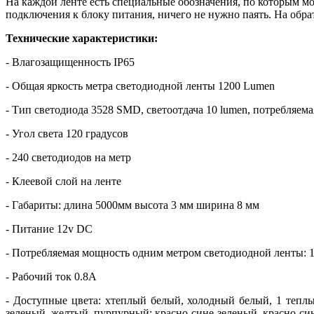
На каждой ленте есть специальные обозначения, по которым м
подключения к блоку питания, ничего не нужно паять. На обра
Технические характеристики:
- Влагозащищенность IP65
- Общая яркость метра светодиодной ленты 1200 Lumen
- Тип светодиода 3528 SMD, светоотдача 10 lumen, потребляема
- Угол света 120 градусов
- 240 светодиодов на метр
- Клеевой слой на ленте
- Габариты: длина 5000мм высота 3 мм ширина 8 мм
- Питание 12v DC
- Потребляемая мощность одним метром светодиодной ленты: 
- Рабочий ток 0.8А
- Доступные цвета: хтеплый белый, холодный белый, 1 тепл
зеленый, желтый, пурпурный; красно-сине-зеленый, красно-си