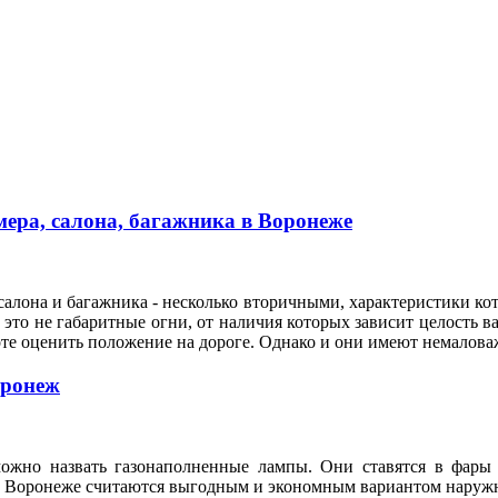
ера, салона, багажника в Воронеже
алона и багажника - несколько вторичными, характеристики кот
это не габаритные огни, от наличия которых зависит целость ва
оте оценить положение на дороге. Однако и они имеют немало
оронеж
ожно назвать газонаполненные лампы. Они ставятся в фары 
n в Воронеже считаются выгодным и экономным вариантом нару