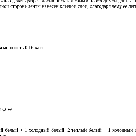
ожно сделать разрез, добившись тем самым необходимой длины. 
тной стороне ленты нанесен клеевой слой, благодаря чему ее ле
я мощность 0.16 ватт
19,2 W
ый белый + 1 холодный белый, 2 теплый белый + 1 холодный 
ний