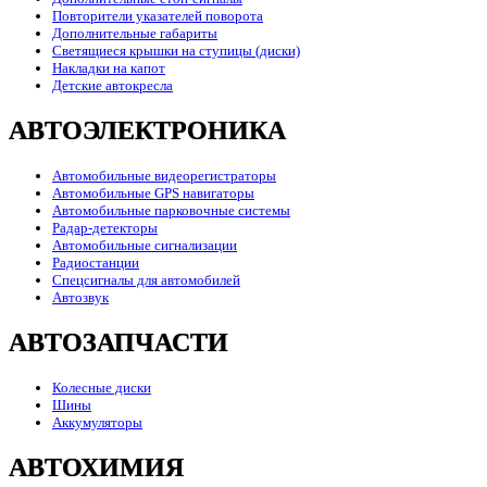
Повторители указателей поворота
Дополнительные габариты
Светящиеся крышки на ступицы (диски)
Накладки на капот
Детские автокресла
АВТОЭЛЕКТРОНИКА
Автомобильные видеорегистраторы
Автомобильные GPS навигаторы
Автомобильные парковочные системы
Радар-детекторы
Автомобильные сигнализации
Радиостанции
Спецсигналы для автомобилей
Автозвук
АВТОЗАПЧАСТИ
Колесные диски
Шины
Аккумуляторы
АВТОХИМИЯ