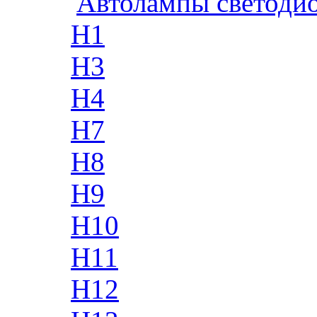
Автолампы светоди
H1
H3
H4
H7
H8
H9
H10
H11
H12