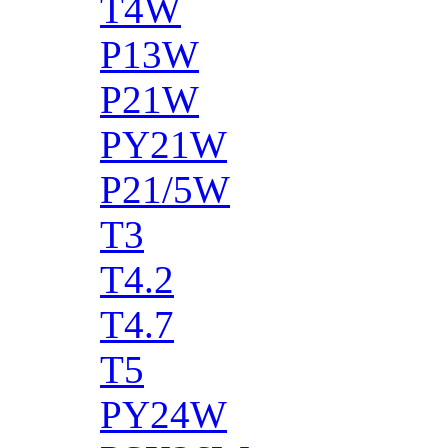
T4W
P13W
P21W
PY21W
P21/5W
T3
T4.2
T4.7
T5
PY24W