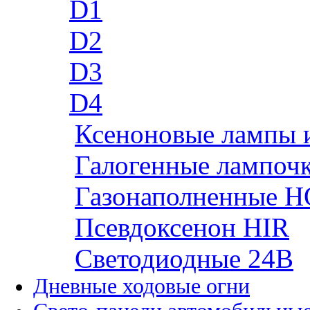
D1
D2
D3
D4
Ксеноновые лампы 
Галогенные лампоч
Газонаполненные H
Псевдоксенон HIR
Cветодиодные 24B
Дневные ходовые огни