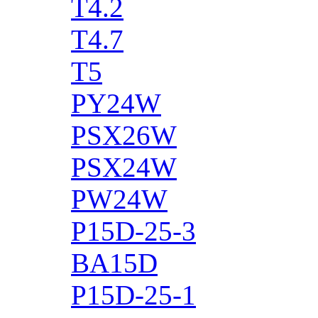
T4.2
T4.7
T5
PY24W
PSX26W
PSX24W
PW24W
P15D-25-3
BA15D
P15D-25-1