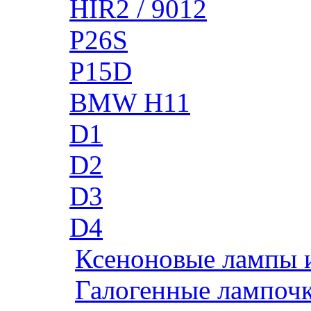
HIR2 / 9012
P26S
P15D
BMW H11
D1
D2
D3
D4
Ксеноновые лампы 
Галогенные лампоч