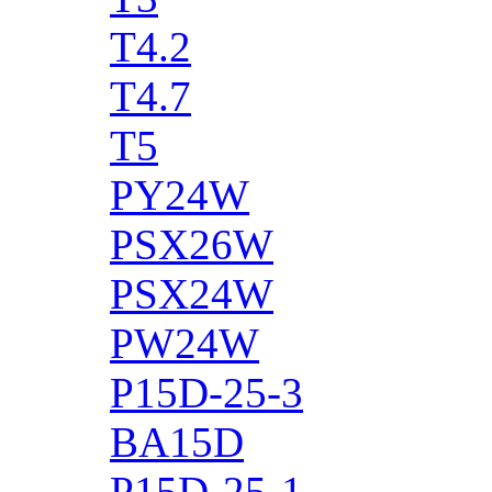
T4.2
T4.7
T5
PY24W
PSX26W
PSX24W
PW24W
P15D-25-3
BA15D
P15D-25-1