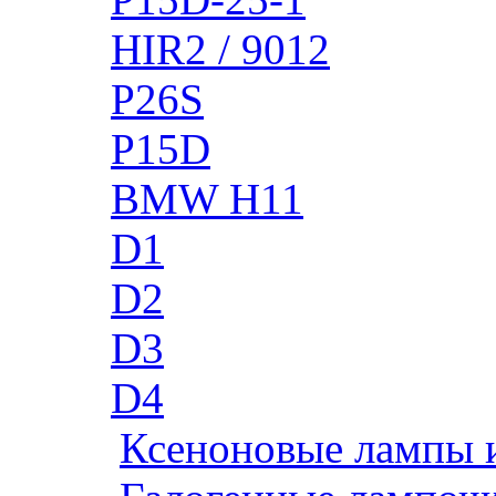
HIR2 / 9012
P26S
P15D
BMW H11
D1
D2
D3
D4
Ксеноновые лампы 