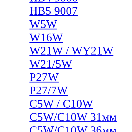
HB5 9007
W5W
W16W
W21W / WY21W
W21/5W
P27W
P27/7W
C5W / C10W
C5W/C10W 31мм
C5W/C10W 36мм