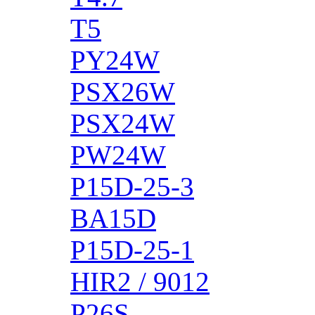
T5
PY24W
PSX26W
PSX24W
PW24W
P15D-25-3
BA15D
P15D-25-1
HIR2 / 9012
P26S