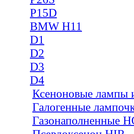
P15D
BMW H11
D1
D2
D3
D4
Ксеноновые лампы 
Галогенные лампоч
Газонаполненные H
Псевдоксенон HIR