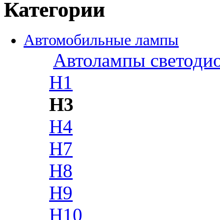
Категории
Автомобильные лампы
Автолампы светоди
H1
H3
H4
H7
H8
H9
H10