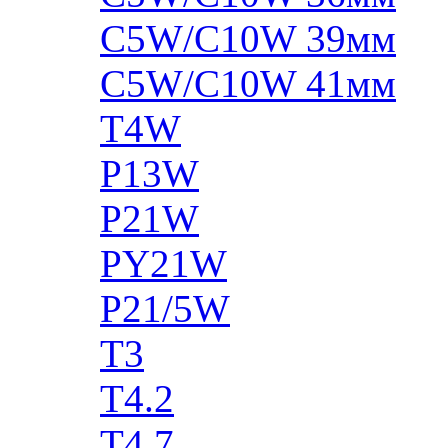
C5W/C10W 39мм
C5W/C10W 41мм
T4W
P13W
P21W
PY21W
P21/5W
T3
T4.2
T4.7