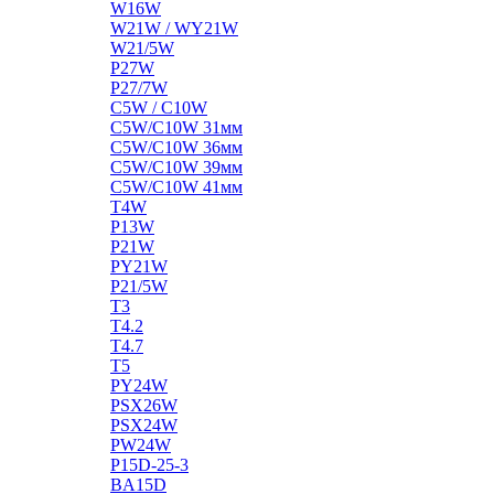
W16W
W21W / WY21W
W21/5W
P27W
P27/7W
C5W / C10W
C5W/C10W 31мм
C5W/C10W 36мм
C5W/C10W 39мм
C5W/C10W 41мм
T4W
P13W
P21W
PY21W
P21/5W
T3
T4.2
T4.7
T5
PY24W
PSX26W
PSX24W
PW24W
P15D-25-3
BA15D