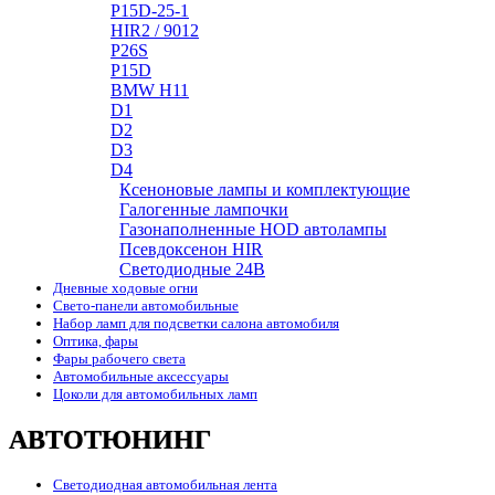
P15D-25-1
HIR2 / 9012
P26S
P15D
BMW H11
D1
D2
D3
D4
Ксеноновые лампы и комплектующие
Галогенные лампочки
Газонаполненные HOD автолампы
Псевдоксенон HIR
Cветодиодные 24B
Дневные ходовые огни
Свето-панели автомобильные
Набор ламп для подсветки салона автомобиля
Оптика, фары
Фары рабочего света
Автомобильные аксессуары
Цоколи для автомобильных ламп
АВТОТЮНИНГ
Светодиодная автомобильная лента