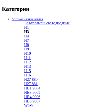
Категории
Автомобильные лампы
Автолампы светодиодные
H1
H3
H4
H7
H8
H9
H10
H11
H12
H13
H15
H16
H27 880
H27 881
HB1 9004
HB3 9005
HB4 9006
HB5 9007
W5W