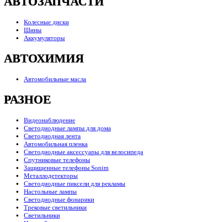
АВТОЗАПЧАСТИ
Колесные диски
Шины
Аккумуляторы
АВТОХИМИЯ
Автомобильные масла
РАЗНОЕ
Видеонаблюдение
Светодиодные лампы для дома
Светодиодная лента
Автомобильная пленка
Светодиодные аксессуары для велосипеда
Спутниковые телефоны
Защищенные телефоны Sonim
Металлодетекторы
Светодиодные пиксели для рекламы
Настольные лампы
Светодиодные фонарики
Трековые светильники
Светильники