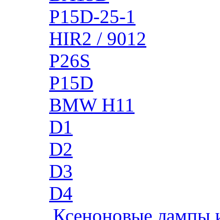
P15D-25-1
HIR2 / 9012
P26S
P15D
BMW H11
D1
D2
D3
D4
Ксеноновые лампы 