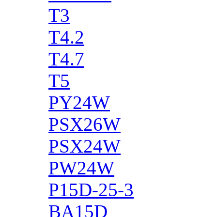
T3
T4.2
T4.7
T5
PY24W
PSX26W
PSX24W
PW24W
P15D-25-3
BA15D