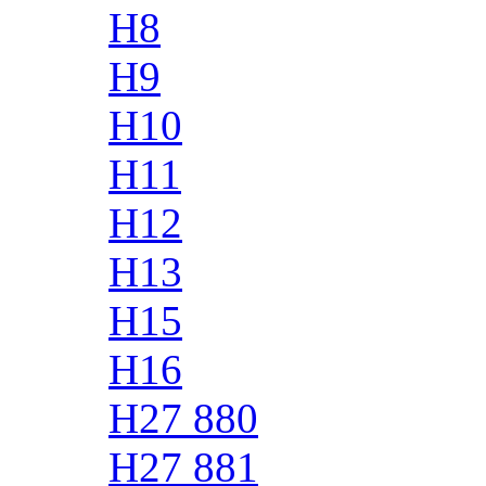
H8
H9
H10
H11
H12
H13
H15
H16
H27 880
H27 881