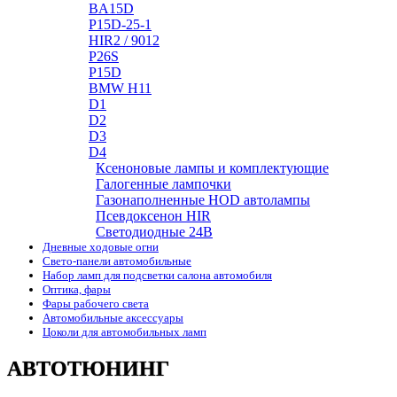
BA15D
P15D-25-1
HIR2 / 9012
P26S
P15D
BMW H11
D1
D2
D3
D4
Ксеноновые лампы и комплектующие
Галогенные лампочки
Газонаполненные HOD автолампы
Псевдоксенон HIR
Cветодиодные 24B
Дневные ходовые огни
Свето-панели автомобильные
Набор ламп для подсветки салона автомобиля
Оптика, фары
Фары рабочего света
Автомобильные аксессуары
Цоколи для автомобильных ламп
АВТОТЮНИНГ