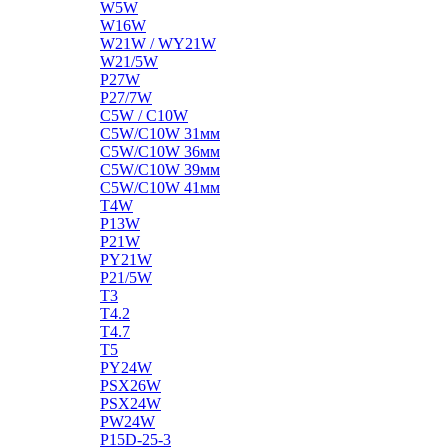
W5W
W16W
W21W / WY21W
W21/5W
P27W
P27/7W
C5W / C10W
C5W/C10W 31мм
C5W/C10W 36мм
C5W/C10W 39мм
C5W/C10W 41мм
T4W
P13W
P21W
PY21W
P21/5W
T3
T4.2
T4.7
T5
PY24W
PSX26W
PSX24W
PW24W
P15D-25-3