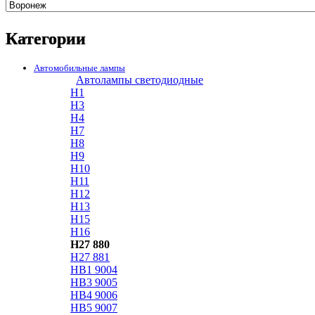
Категории
Автомобильные лампы
Автолампы светодиодные
H1
H3
H4
H7
H8
H9
H10
H11
H12
H13
H15
H16
H27 880
H27 881
HB1 9004
HB3 9005
HB4 9006
HB5 9007