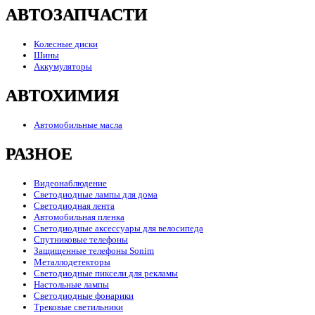
АВТОЗАПЧАСТИ
Колесные диски
Шины
Аккумуляторы
АВТОХИМИЯ
Автомобильные масла
РАЗНОЕ
Видеонаблюдение
Светодиодные лампы для дома
Светодиодная лента
Автомобильная пленка
Светодиодные аксессуары для велосипеда
Спутниковые телефоны
Защищенные телефоны Sonim
Металлодетекторы
Светодиодные пиксели для рекламы
Настольные лампы
Светодиодные фонарики
Трековые светильники