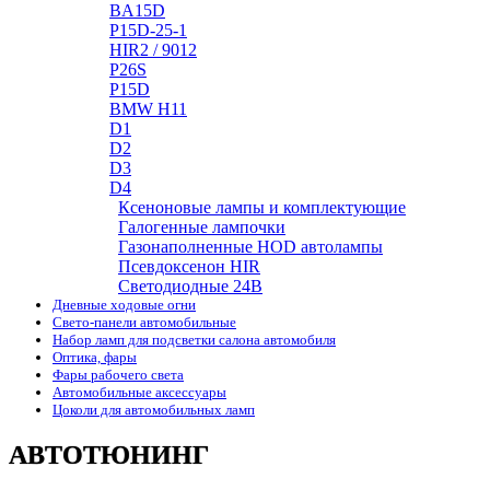
BA15D
P15D-25-1
HIR2 / 9012
P26S
P15D
BMW H11
D1
D2
D3
D4
Ксеноновые лампы и комплектующие
Галогенные лампочки
Газонаполненные HOD автолампы
Псевдоксенон HIR
Cветодиодные 24B
Дневные ходовые огни
Свето-панели автомобильные
Набор ламп для подсветки салона автомобиля
Оптика, фары
Фары рабочего света
Автомобильные аксессуары
Цоколи для автомобильных ламп
АВТОТЮНИНГ