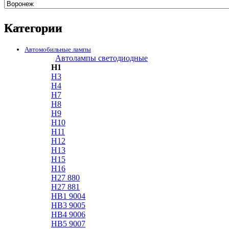
Категории
Автомобильные лампы
Автолампы светодиодные
H1
H3
H4
H7
H8
H9
H10
H11
H12
H13
H15
H16
H27 880
H27 881
HB1 9004
HB3 9005
HB4 9006
HB5 9007