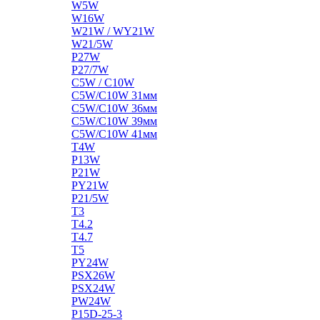
W5W
W16W
W21W / WY21W
W21/5W
P27W
P27/7W
C5W / C10W
C5W/C10W 31мм
C5W/C10W 36мм
C5W/C10W 39мм
C5W/C10W 41мм
T4W
P13W
P21W
PY21W
P21/5W
T3
T4.2
T4.7
T5
PY24W
PSX26W
PSX24W
PW24W
P15D-25-3