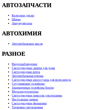
АВТОЗАПЧАСТИ
Колесные диски
Шины
Аккумуляторы
АВТОХИМИЯ
Автомобильные масла
РАЗНОЕ
Видеонаблюдение
Светодиодные лампы для дома
Светодиодная лента
Автомобильная пленка
Светодиодные аксессуары для велосипеда
Спутниковые телефоны
Защищенные телефоны Sonim
Металлодетекторы
Светодиодные пиксели для рекламы
Настольные лампы
Светодиодные фонарики
Трековые светильники