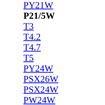
PY21W
P21/5W
T3
T4.2
T4.7
T5
PY24W
PSX26W
PSX24W
PW24W