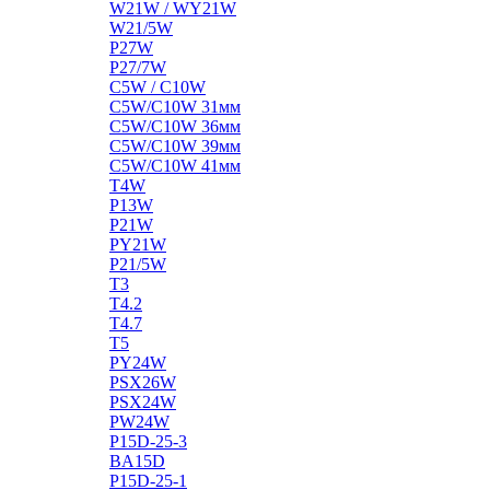
W21W / WY21W
W21/5W
P27W
P27/7W
C5W / C10W
C5W/C10W 31мм
C5W/C10W 36мм
C5W/C10W 39мм
C5W/C10W 41мм
T4W
P13W
P21W
PY21W
P21/5W
T3
T4.2
T4.7
T5
PY24W
PSX26W
PSX24W
PW24W
P15D-25-3
BA15D
P15D-25-1