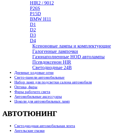
HIR2 / 9012
P26S
P15D
BMW H11
D1
D2
D3
D4
Ксеноновые лампы и комплектующие
Галогенные лампочки
Газонаполненные HOD автолампы
Псевдоксенон HIR
Cветодиодные 24B
Дневные ходовые огни
Свето-панели автомобильные
Набор ламп для подсветки салона автомобиля
Оптика, фары
Фары рабочего света
Автомобильные аксессуары
Цоколи для автомобильных ламп
АВТОТЮНИНГ
Светодиодная автомобильная лента
Ангельские глазки