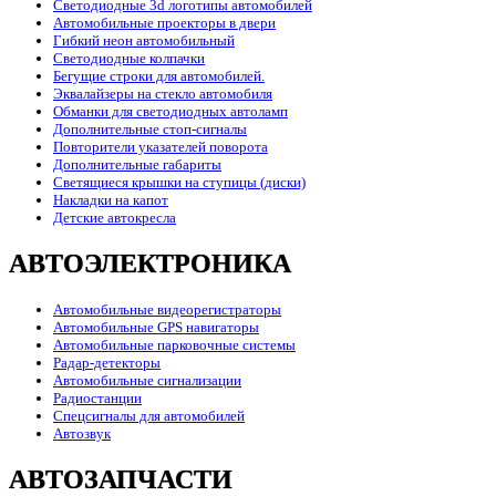
Светодиодные 3d логотипы автомобилей
Автомобильные проекторы в двери
Гибкий неон автомобильный
Светодиодные колпачки
Бегущие строки для автомобилей.
Эквалайзеры на стекло автомобиля
Обманки для светодиодных автоламп
Дополнительные стоп-сигналы
Повторители указателей поворота
Дополнительные габариты
Светящиеся крышки на ступицы (диски)
Накладки на капот
Детские автокресла
АВТОЭЛЕКТРОНИКА
Автомобильные видеорегистраторы
Автомобильные GPS навигаторы
Автомобильные парковочные системы
Радар-детекторы
Автомобильные сигнализации
Радиостанции
Спецсигналы для автомобилей
Автозвук
АВТОЗАПЧАСТИ