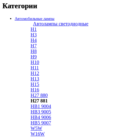
Категории
Автомобильные лампы
Автолампы светодиодные
H1
H3
H4
H7
H8
H9
H10
H11
H12
H13
H15
H16
H27 880
H27 881
HB1 9004
HB3 9005
HB4 9006
HB5 9007
W5W
W16W