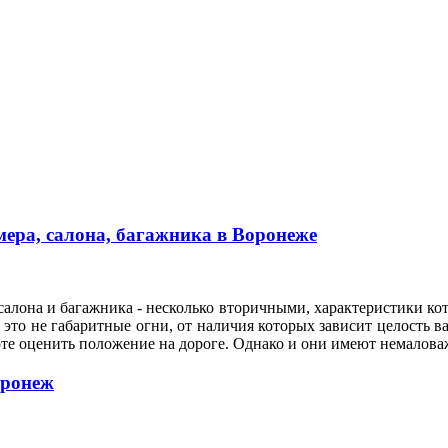
ера, салона, багажника в Воронеже
алона и багажника - несколько вторичными, характеристики кот
это не габаритные огни, от наличия которых зависит целость ва
оте оценить положение на дороге. Однако и они имеют немало
оронеж