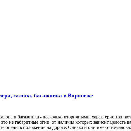
ера, салона, багажника в Воронеже
алона и багажника - несколько вторичными, характеристики кот
это не габаритные огни, от наличия которых зависит целость ва
оте оценить положение на дороге. Однако и они имеют немало