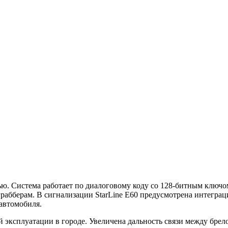
язью. Система работает по диалоговому коду со 128-битным клю
грабберам. В сигнализации StarLine E60 предусмотрена интегра
автомобиля.
й эксплуатации в городе. Увеличена дальность связи между бре