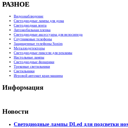
РАЗНОЕ
Видеонаблюдение
Светодиодные лампы для дома
Светодиодная лента
Автомобильная пленка
Светодиодные аксессуары для велосипеда
Спутниковые телефоны
Защищенные телефоны Sonim
Металлодетекторы
Светодиодные пиксели для рекламы
Настольные лампы
Светодиодные фонарики
Трековые светильники
Светильники
Игровой автомат кран машина
Информация
Новости
Светодиодные лампы DLed для подсветки ном