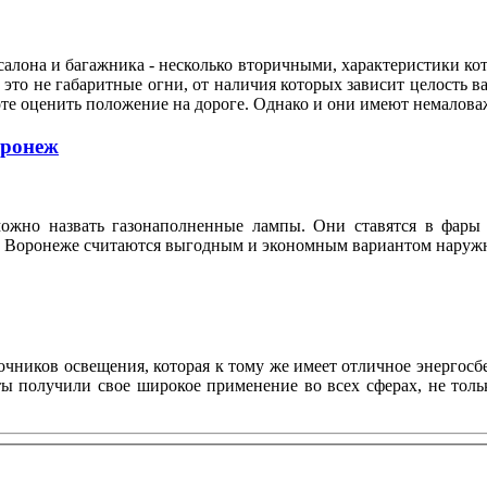
алона и багажника - несколько вторичными, характеристики кот
это не габаритные огни, от наличия которых зависит целость ва
оте оценить положение на дороге. Однако и они имеют немало
оронеж
ожно назвать газонаполненные лампы. Они ставятся в фары 
n в Воронеже считаются выгодным и экономным вариантом нару
ников освещения, которая к тому же имеет отличное энергосбе
нты получили свое широкое применение во всех сферах, не то