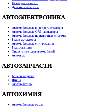
Накладки на капот
Детские автокресла
АВТОЭЛЕКТРОНИКА
Автомобильные видеорегистраторы
Автомобильные GPS навигаторы
Автомобильные парковочные системы
Радар-детекторы
Автомобильные сигнализации
Радиостанции
Спецсигналы для автомобилей
Автозвук
АВТОЗАПЧАСТИ
Колесные диски
Шины
Аккумуляторы
АВТОХИМИЯ
Автомобильные масла