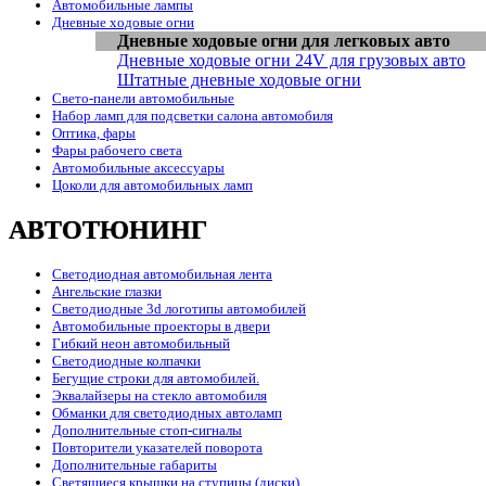
Автомобильные лампы
Дневные ходовые огни
Дневные ходовые огни для легковых авто
Дневные ходовые огни 24V для грузовых авто
Штатные дневные ходовые огни
Свето-панели автомобильные
Набор ламп для подсветки салона автомобиля
Оптика, фары
Фары рабочего света
Автомобильные аксессуары
Цоколи для автомобильных ламп
АВТОТЮНИНГ
Светодиодная автомобильная лента
Ангельские глазки
Светодиодные 3d логотипы автомобилей
Автомобильные проекторы в двери
Гибкий неон автомобильный
Светодиодные колпачки
Бегущие строки для автомобилей.
Эквалайзеры на стекло автомобиля
Обманки для светодиодных автоламп
Дополнительные стоп-сигналы
Повторители указателей поворота
Дополнительные габариты
Светящиеся крышки на ступицы (диски)