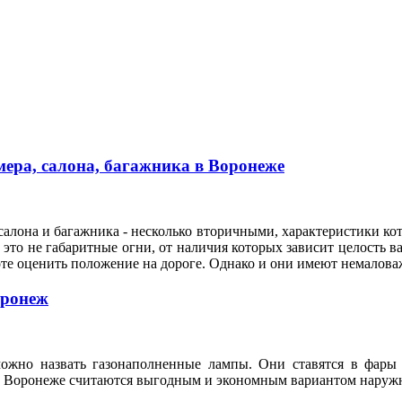
ера, салона, багажника в Воронеже
алона и багажника - несколько вторичными, характеристики кот
это не габаритные огни, от наличия которых зависит целость ва
оте оценить положение на дороге. Однако и они имеют немало
оронеж
ожно назвать газонаполненные лампы. Они ставятся в фары 
n в Воронеже считаются выгодным и экономным вариантом нару