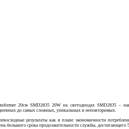
sformer 20см SMD2835 20W на светодиодах SMD2835 – наиб
едневных до самых сложных, уникальных и неповторимых.
ревосходные результаты как в плане экономичности потреблени
ень большого срока продолжительности службы, достигающего 5