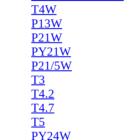
T4W
P13W
P21W
PY21W
P21/5W
T3
T4.2
T4.7
T5
PY24W