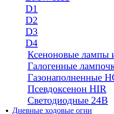
D1
D2
D3
D4
Ксеноновые лампы 
Галогенные лампоч
Газонаполненные H
Псевдоксенон HIR
Cветодиодные 24B
Дневные ходовые огни