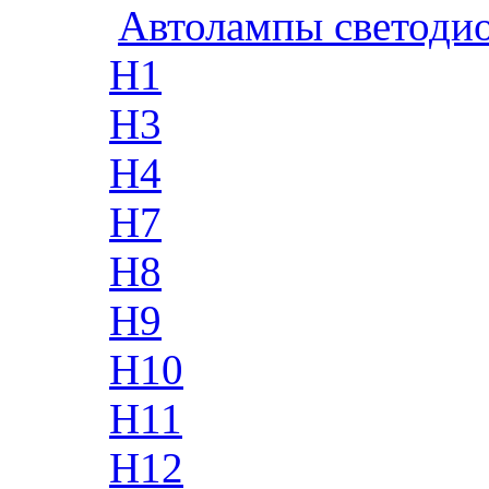
Автолампы светоди
H1
H3
H4
H7
H8
H9
H10
H11
H12