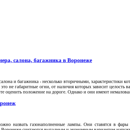
ера, салона, багажника в Воронеже
алона и багажника - несколько вторичными, характеристики кот
это не габаритные огни, от наличия которых зависит целость ва
оте оценить положение на дороге. Однако и они имеют немало
оронеж
ожно назвать газонаполненные лампы. Они ставятся в фары 
n в Воронеже считаются выгодным и экономным вариантом нару