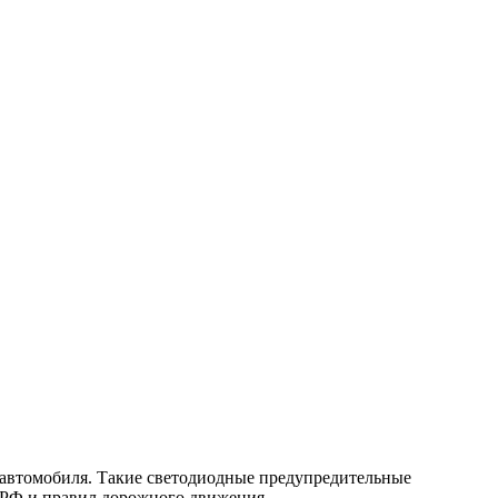
автомобиля. Такие светодиодные предупредительные
а РФ и правил дорожного движения.