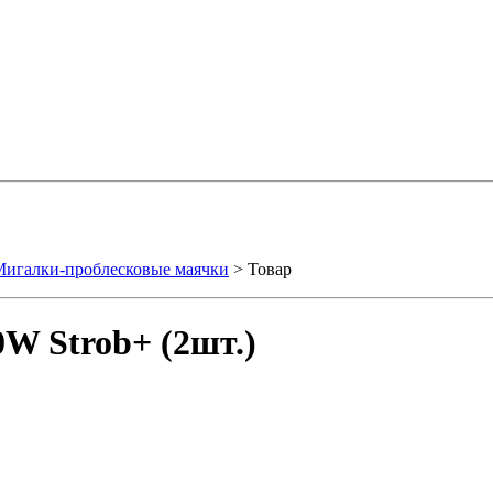
игалки-проблесковые маячки
> Товар
W Strob+ (2шт.)