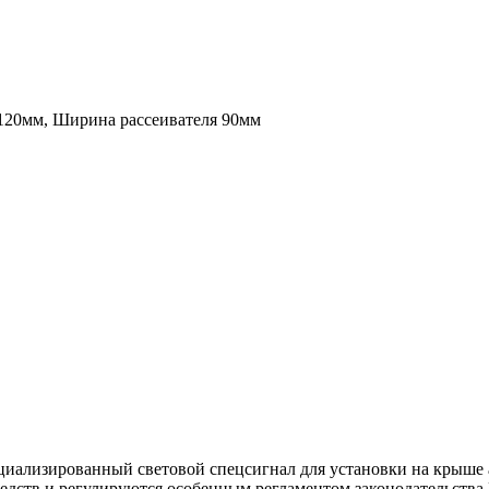
120мм, Ширина рассеивателя 90мм
иализированный световой спецсигнал для установки на крыше 
редств и регулируются особенным регламентом законодательств