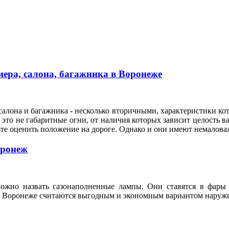
ера, салона, багажника в Воронеже
алона и багажника - несколько вторичными, характеристики кот
это не габаритные огни, от наличия которых зависит целость ва
оте оценить положение на дороге. Однако и они имеют немало
оронеж
ожно назвать газонаполненные лампы. Они ставятся в фары 
n в Воронеже считаются выгодным и экономным вариантом нару