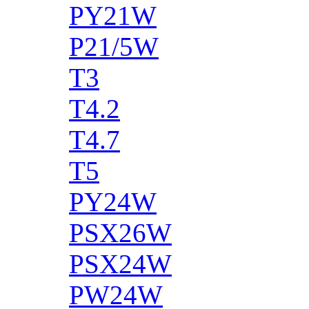
PY21W
P21/5W
T3
T4.2
T4.7
T5
PY24W
PSX26W
PSX24W
PW24W