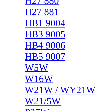
H27 880
H27 881
HB1 9004
HB3 9005
HB4 9006
HB5 9007
W5W
W16W
W21W / WY21W
W21/5W