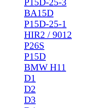
P15D-25-3
BA15D
P15D-25-1
HIR2 / 9012
P26S
P15D
BMW H11
D1
D2
D3