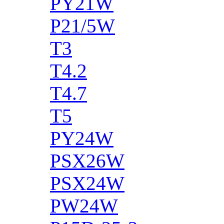
PY21W
P21/5W
T3
T4.2
T4.7
T5
PY24W
PSX26W
PSX24W
PW24W