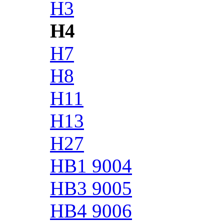
H3
H4
H7
H8
H11
H13
H27
HB1 9004
HB3 9005
HB4 9006