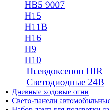
HB5 9007
H15
H11B
H16
H9
H10
Псевдоксенон HIR
Cветодиодные 24B
Дневные ходовые огни
Свето-панели автомобильны
Набор ламп для подсветки с