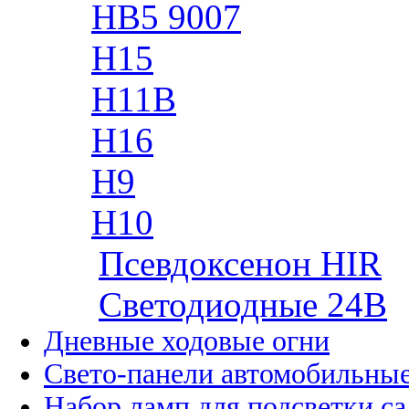
HB5 9007
H15
H11B
H16
H9
H10
Псевдоксенон HIR
Cветодиодные 24B
Дневные ходовые огни
Свето-панели автомобильны
Набор ламп для подсветки с