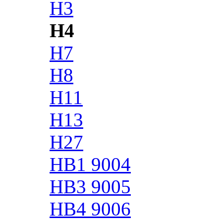
H3
H4
H7
H8
H11
H13
H27
HB1 9004
HB3 9005
HB4 9006