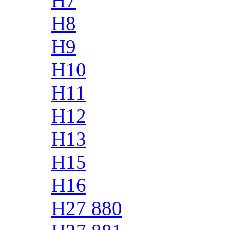
H7
H8
H9
H10
H11
H12
H13
H15
H16
H27 880