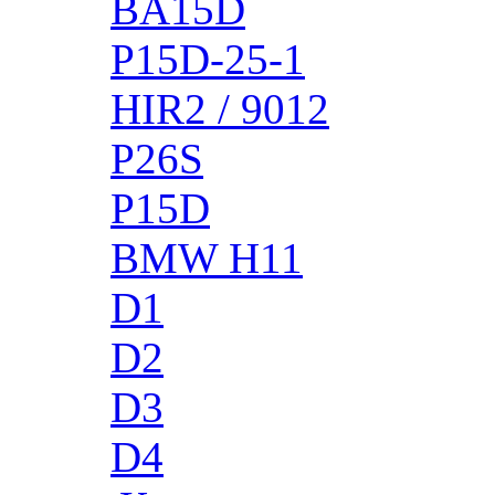
BA15D
P15D-25-1
HIR2 / 9012
P26S
P15D
BMW H11
D1
D2
D3
D4