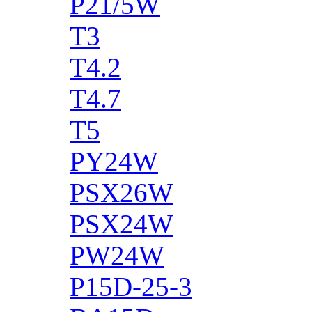
P21/5W
T3
T4.2
T4.7
T5
PY24W
PSX26W
PSX24W
PW24W
P15D-25-3