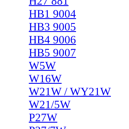
H27 881
HB1 9004
HB3 9005
HB4 9006
HB5 9007
W5W
W16W
W21W / WY21W
W21/5W
P27W