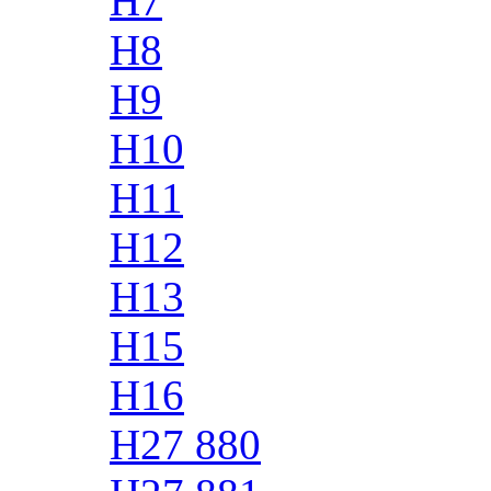
H7
H8
H9
H10
H11
H12
H13
H15
H16
H27 880