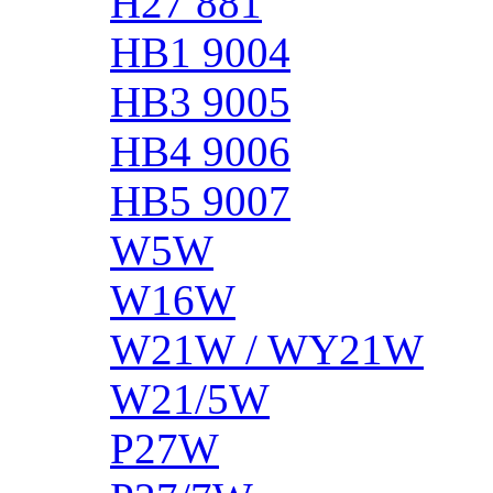
H27 881
HB1 9004
HB3 9005
HB4 9006
HB5 9007
W5W
W16W
W21W / WY21W
W21/5W
P27W