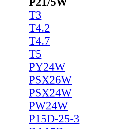
P21/5W
T3
T4.2
T4.7
T5
PY24W
PSX26W
PSX24W
PW24W
P15D-25-3