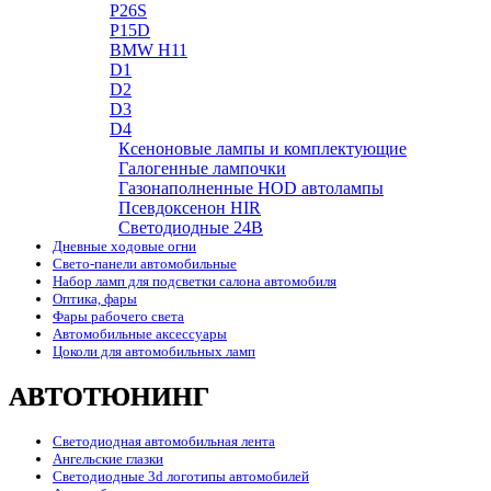
P26S
P15D
BMW H11
D1
D2
D3
D4
Ксеноновые лампы и комплектующие
Галогенные лампочки
Газонаполненные HOD автолампы
Псевдоксенон HIR
Cветодиодные 24B
Дневные ходовые огни
Свето-панели автомобильные
Набор ламп для подсветки салона автомобиля
Оптика, фары
Фары рабочего света
Автомобильные аксессуары
Цоколи для автомобильных ламп
АВТОТЮНИНГ
Светодиодная автомобильная лента
Ангельские глазки
Светодиодные 3d логотипы автомобилей