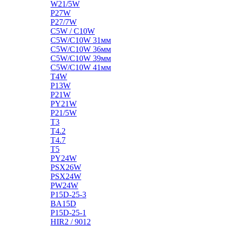
W21/5W
P27W
P27/7W
C5W / C10W
C5W/C10W 31мм
C5W/C10W 36мм
C5W/C10W 39мм
C5W/C10W 41мм
T4W
P13W
P21W
PY21W
P21/5W
T3
T4.2
T4.7
T5
PY24W
PSX26W
PSX24W
PW24W
P15D-25-3
BA15D
P15D-25-1
HIR2 / 9012