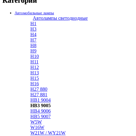
Категории
Автомобильные лампы
Автолампы светодиодные
H1
H3
H4
H7
H8
H9
H10
H11
H12
H13
H15
H16
H27 880
H27 881
HB1 9004
HB3 9005
HB4 9006
HB5 9007
W5W
W16W
W21W / WY21W