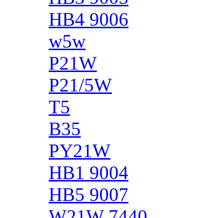
HB4 9006
w5w
P21W
P21/5W
T5
B35
PY21W
HB1 9004
HB5 9007
W21W 7440