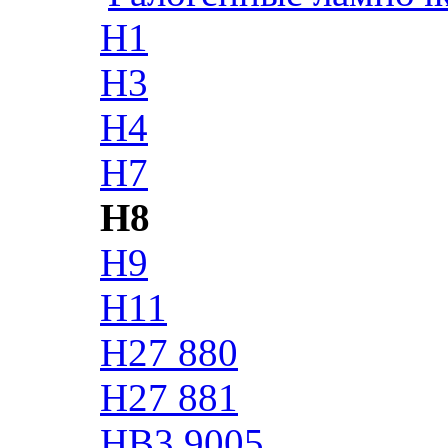
H1
H3
H4
H7
H8
H9
H11
H27 880
H27 881
HB3 9005