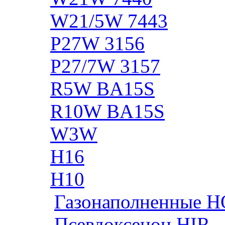
W21/5W 7443
P27W 3156
P27/7W 3157
R5W BA15S
R10W BA15S
W3W
H16
H10
Газонаполненные H
Псевдоксенон HIR