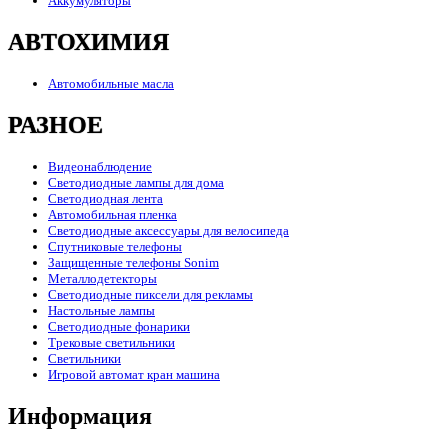
Аккумуляторы
АВТОХИМИЯ
Автомобильные масла
РАЗНОЕ
Видеонаблюдение
Светодиодные лампы для дома
Светодиодная лента
Автомобильная пленка
Светодиодные аксессуары для велосипеда
Спутниковые телефоны
Защищенные телефоны Sonim
Металлодетекторы
Светодиодные пиксели для рекламы
Настольные лампы
Светодиодные фонарики
Трековые светильники
Светильники
Игровой автомат кран машина
Информация