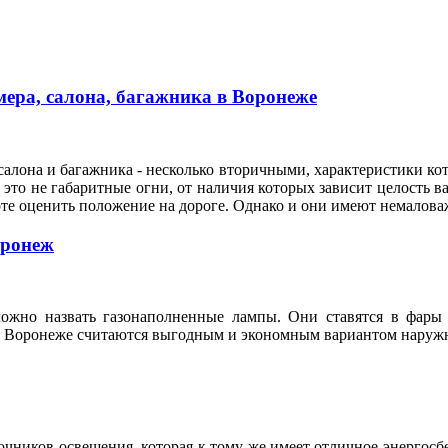
ера, салона, багажника в Воронеже
алона и багажника - несколько вторичными, характеристики кот
это не габаритные огни, от наличия которых зависит целость ва
оте оценить положение на дороге. Однако и они имеют немало
оронеж
ожно назвать газонаполненные лампы. Они ставятся в фары 
n в Воронеже считаются выгодным и экономным вариантом нару
ников освещения, которая к тому же имеет отличное энергосбе