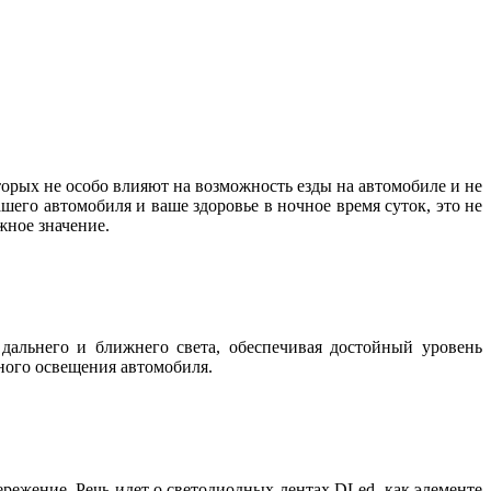
орых не особо влияют на возможность езды на автомобиле и не
шего автомобиля и ваше здоровье в ночное время суток, это не
важное значение.
дальнего и ближнего света, обеспечивая достойный уровень
жного освещения автомобиля.
режение. Речь идет о светодиодных лентах DLed, как элементе