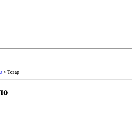
ля
> Товар
ло