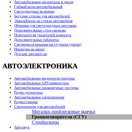
Автомобильные проекторы в двери
Гибкий неон автомобильный
Светодиодные колпачки
Бегущие строки для автомобилей.
Эквалайзеры на стекло автомобиля
Обманки для светодиодных автоламп
Дополнительные стоп-сигналы
Повторители указателей поворота
Дополнительные габариты
Светящиеся крышки на ступицы (диски)
Накладки на капот
Детские автокресла
АВТОЭЛЕКТРОНИКА
Автомобильные видеорегистраторы
Автомобильные GPS навигаторы
Автомобильные парковочные системы
Радар-детекторы
Автомобильные сигнализации
Радиостанции
Спецсигналы для автомобилей
Мигалки-проблесковые маячки
Громкоговорители (СГУ)
Стробоскопы
Автозвук