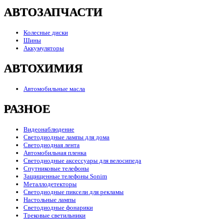
АВТОЗАПЧАСТИ
Колесные диски
Шины
Аккумуляторы
АВТОХИМИЯ
Автомобильные масла
РАЗНОЕ
Видеонаблюдение
Светодиодные лампы для дома
Светодиодная лента
Автомобильная пленка
Светодиодные аксессуары для велосипеда
Спутниковые телефоны
Защищенные телефоны Sonim
Металлодетекторы
Светодиодные пиксели для рекламы
Настольные лампы
Светодиодные фонарики
Трековые светильники