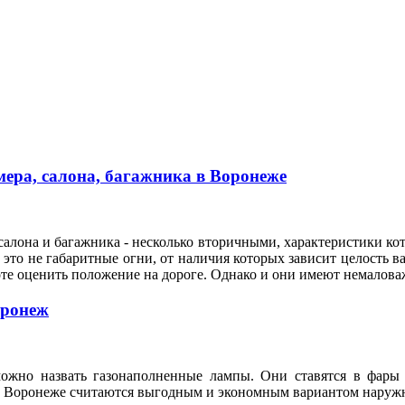
ера, салона, багажника в Воронеже
алона и багажника - несколько вторичными, характеристики кот
это не габаритные огни, от наличия которых зависит целость ва
оте оценить положение на дороге. Однако и они имеют немало
оронеж
ожно назвать газонаполненные лампы. Они ставятся в фары 
n в Воронеже считаются выгодным и экономным вариантом нару