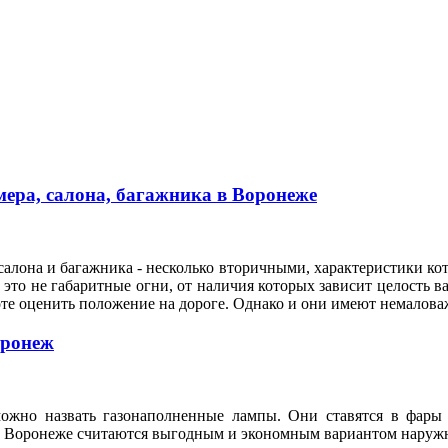
ера, салона, багажника в Воронеже
алона и багажника - несколько вторичными, характеристики кот
это не габаритные огни, от наличия которых зависит целость ва
оте оценить положение на дороге. Однако и они имеют немало
оронеж
ожно назвать газонаполненные лампы. Они ставятся в фары 
n в Воронеже считаются выгодным и экономным вариантом нару