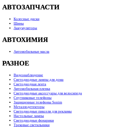
АВТОЗАПЧАСТИ
Колесные диски
Шины
Аккумуляторы
АВТОХИМИЯ
Автомобильные масла
РАЗНОЕ
Видеонаблюдение
Светодиодные лампы для дома
Светодиодная лента
Автомобильная пленка
Светодиодные аксессуары для велосипеда
Спутниковые телефоны
Защищенные телефоны Sonim
Металлодетекторы
Светодиодные пиксели для рекламы
Настольные лампы
Светодиодные фонарики
Трековые светильники